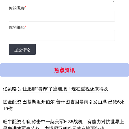
你的昵称
*
你的邮箱
*
提交评论
热点资讯
亿策略 别让肥胖“喂养”了癌细胞！现在重视还来得及
掘金配资 巴基斯坦开伯尔-普什图省因暴雨引发山洪 已致6死
19伤
旺牛配资 伊朗称击中一架美军F-35战机，有能力对抗世界上
最先进的军事装备，内塔尼亚胡暗示或有地面行动