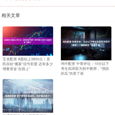
相关文章
宝龙配资 A股站上3800点！居
鸿牛配资 中青评论：10分以下
民存款“搬家”信号初显 还有多少
考生拟录取为初中教师，“强扭
增量资金“在路上”
的瓜”伤害了谁