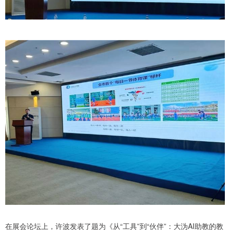
在展会论坛上，许波发表了题为《从“工具”到“伙伴”：大沩AI助教的教