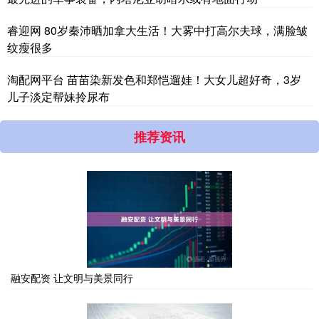
睿迎网 80岁秦沛晒加拿大生活！大雾中打高尔夫球，满脸皱
纹瘦很多
淘配网平台 苗苗染新发色和郑恺遛娃！大女儿超好奇，3岁
儿子淡定帮妹拎尿布
推荐资讯
融安配资 让文明与美景同行