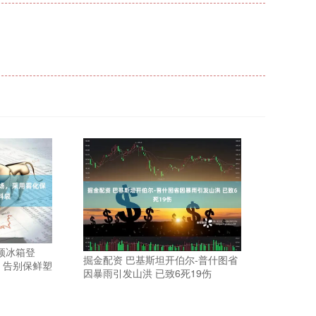
颖冰箱登
掘金配资 巴基斯坦开伯尔-普什图省
，告别保鲜塑
因暴雨引发山洪 已致6死19伤