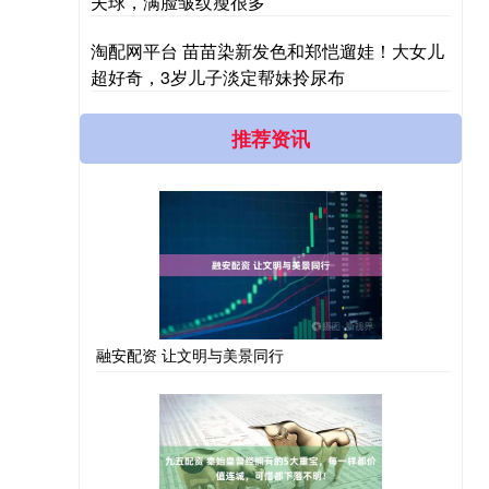
夫球，满脸皱纹瘦很多
淘配网平台 苗苗染新发色和郑恺遛娃！大女儿
超好奇，3岁儿子淡定帮妹拎尿布
推荐资讯
融安配资 让文明与美景同行