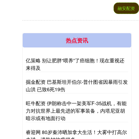
融安配资
热点资讯
亿策略 别让肥胖“喂养”了癌细胞！现在重视还
来得及
掘金配资 巴基斯坦开伯尔-普什图省因暴雨引发
山洪 已致6死19伤
旺牛配资 伊朗称击中一架美军F-35战机，有能
力对抗世界上最先进的军事装备，内塔尼亚胡
暗示或有地面行动
睿迎网 80岁秦沛晒加拿大生活！大雾中打高尔