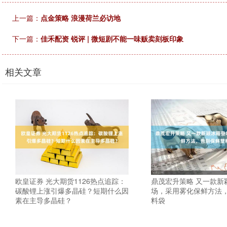
上一篇：
点金策略 浪漫荷兰必访地
下一篇：
佳禾配资 锐评 | 微短剧不能一味贩卖刻板印象
相关文章
欧皇证券 光大期货1126热点追踪：
鼎茂宏升策略 又一款新
碳酸锂上涨引爆多晶硅？短期什么因
场，采用雾化保鲜方法
素在主导多晶硅？
料袋