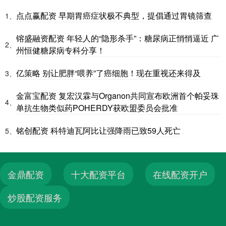
点点赢配资 早期胃癌症状极不典型，提倡通过胃镜筛查
1、
镕盛融资配资 年轻人的“隐形杀手”：糖尿病正悄悄逼近 广
2、
州恒健糖尿病专科分享！
亿策略 别让肥胖“喂养”了癌细胞！现在重视还来得及
3、
金富宝配资 复宏汉霖与Organon共同宣布欧洲首个帕妥珠
4、
单抗生物类似药POHERDY获欧盟委员会批准
铭创配资 科特迪瓦阿比让强降雨已致59人死亡
5、
金鼎配资
十大配资平台
在线配资开户
炒股配资服务