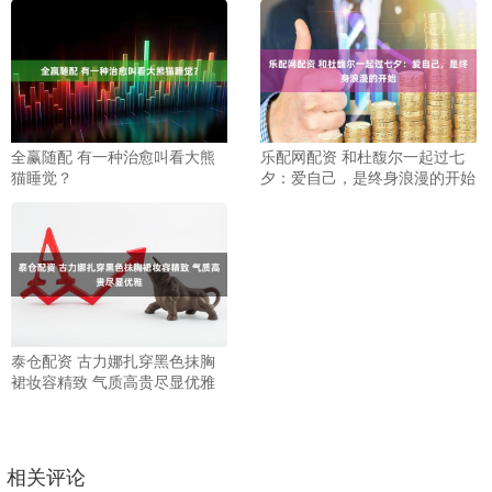
全赢随配 有一种治愈叫看大熊
乐配网配资 和杜馥尔一起过七
猫睡觉？
夕：爱自己，是终身浪漫的开始
泰仓配资 古力娜扎穿黑色抹胸
裙妆容精致 气质高贵尽显优雅
相关评论