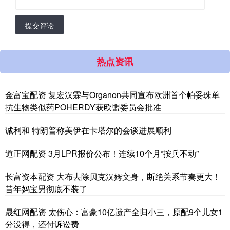
提交评论
热点资讯
金富宝配资 复宏汉霖与Organon共同宣布欧洲首个帕妥珠单
抗生物类似药POHERDY获欧盟委员会批准
诚利和 特朗普称美伊在卡塔尔的会谈进展顺利
道正网配资 3月LPR报价公布！连续10个月“按兵不动”
长富资本配资 大布去除贝克汉姆文身，断绝关系节奏更大！
昔年妈宝男彻底不装了
晟红网配资 太伤心：富豪10亿遗产全归小三，原配9个儿女1
分没得，还付诉讼费