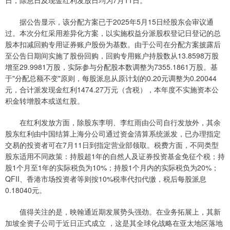
据公告显示，该分配方案已于2025年5月15日经股东会审议通
过。本次分红采用差异化方案，以实施权益分派股权登记日登记的总
股本扣减回购专用证券账户股份为基数。由于公司在分配方案披露后
至公告日期间实施了股份回购，回购专用账户持股数从13.8598万股
增至29.9981万股，实际参与分配股本数调整为7355.1861万股。基
于"分配总额不变"原则，每股派息从原计划的0.20元调整为0.20044
元，合计派发现金红利1474.27万元（含税），本年度不实施资本公
积金转增股本或送红股。
在红利发放方面，除股东李明、李红雨由公司自行发放外，其余
股东红利由中国结算上海分公司通过资金清算系统派发，已办理指定
交易的投资者可在7月11日到指定营业部领取。税费方面，不同类型
股东适用不同政策：持股超1年的自然人及证券投资基金免征个税；持
股1个月至1年的实际税负为10%；持股1个月内的实际税负为20%；
QFII、香港市场投资者等则按10%税率代扣代缴，税后每股派息
0.18040元。
值得关注的是，映翰通近期发展势头强劲。在业务拓展上，其新
加坡全资子公司于近日正式成立 ，这是其全球化战略在亚太地区落地