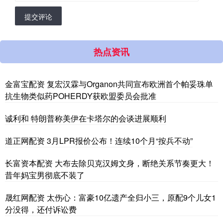
提交评论
热点资讯
金富宝配资 复宏汉霖与Organon共同宣布欧洲首个帕妥珠单
抗生物类似药POHERDY获欧盟委员会批准
诚利和 特朗普称美伊在卡塔尔的会谈进展顺利
道正网配资 3月LPR报价公布！连续10个月“按兵不动”
长富资本配资 大布去除贝克汉姆文身，断绝关系节奏更大！
昔年妈宝男彻底不装了
晟红网配资 太伤心：富豪10亿遗产全归小三，原配9个儿女1
分没得，还付诉讼费