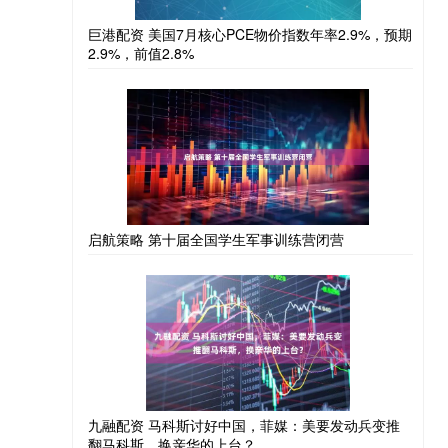
巨港配资 美国7月核心PCE物价指数年率2.9%，预期
2.9%，前值2.8%
启航策略 第十届全国学生军事训练营闭营
九融配资 马科斯讨好中国，菲媒：美要发动兵变推
翻马科斯，换亲华的上台？