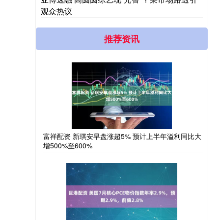
观众热议
推荐资讯
富祥配资 新琪安早盘涨超5% 预计上半年溢利同比大
增500%至600%