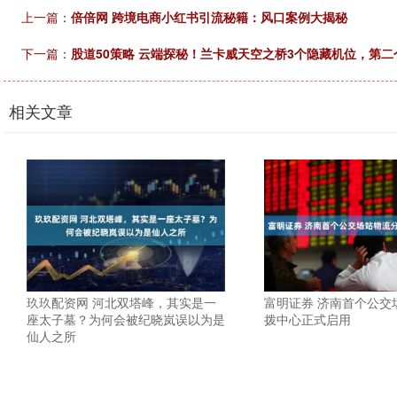
上一篇：
倍倍网 跨境电商小红书引流秘籍：风口案例大揭秘
下一篇：
股道50策略 云端探秘！兰卡威天空之桥3个隐藏机位，第
相关文章
玖玖配资网 河北双塔峰，其实是一
富明证券 济南首个公交
座太子墓？为何会被纪晓岚误以为是
拨中心正式启用
仙人之所