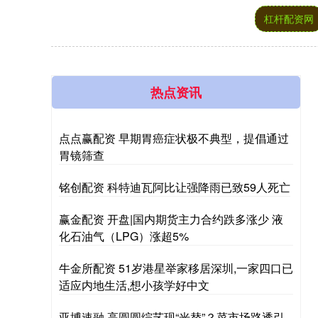
杠杆配资网
热点资讯
点点赢配资 早期胃癌症状极不典型，提倡通过
胃镜筛查
铭创配资 科特迪瓦阿比让强降雨已致59人死亡
赢金配资 开盘|国内期货主力合约跌多涨少 液
化石油气（LPG）涨超5%
牛金所配资 51岁港星举家移居深圳,一家四口已
适应内地生活,想小孩学好中文
亚博速融 高圆圆综艺现“光替”？菜市场路透引