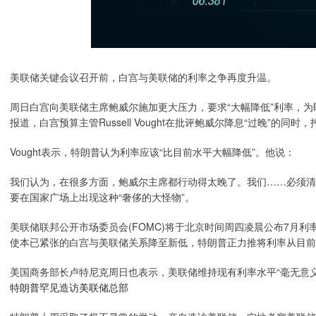
美联储关键会议召开前，白宫与美联储的利率之争再度升温。
周日白宫向美联储主席鲍威尔施加更大压力，要求“大幅降低”利率，
报道，白宫预算主管Russell Vought在批评鲍威尔降息“过晚”的同
Vought表示，特朗普认为利率应该“比目前水平大幅降低”。他说：
我们认为，在很多方面，鲍威尔主席都行动得太晚了。我们……必须清
要在国家广场上出现这种“奢侈的大怪物”。
美联储联邦公开市场委员会(FOMC)将于北京时间周四凌晨公布7月
使本已紧张的白宫与美联储关系降至新低，特朗普正力推将利率从目前的4.
美国商务部长卢特尼克周日也表示，美联储维持现有利率水平“毫无意
特朗普罕见造访美联储总部