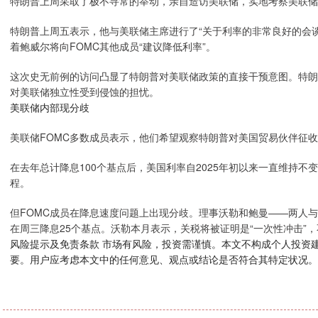
特朗普上周采取了极不寻常的举动，亲自造访美联储，实地考察美联储
特朗普上周五表示，他与美联储主席进行了“关于利率的非常良好的会谈
着鲍威尔将向FOMC其他成员“建议降低利率”。
这次史无前例的访问凸显了特朗普对美联储政策的直接干预意图。特朗
对美联储独立性受到侵蚀的担忧。
美联储内部现分歧
美联储FOMC多数成员表示，他们希望观察特朗普对美国贸易伙伴征
在去年总计降息100个基点后，美国利率自2025年初以来一直维持
程。
但FOMC成员在降息速度问题上出现分歧。理事沃勒和鲍曼——两人
在周三降息25个基点。沃勒本月表示，关税将被证明是“一次性冲击”
风险提示及免责条款 市场有风险，投资需谨慎。本文不构成个人投资
要。用户应考虑本文中的任何意见、观点或结论是否符合其特定状况。