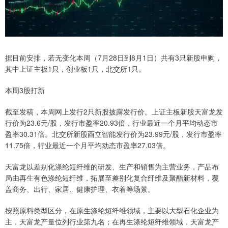
据目前安排，若无变化本周（7月28日到8月1日）共有3只新股申购，
其中上证主板1只，创业板1只，北交所1只。
本周3股打新
截至发稿，本周网上发行2只新股披露发行价。上证主板新股天富龙发
行价为23.6元/股，发行市盈率20.93倍，行业最近一个月平均动态市
盈率30.31倍。北交所新股酉立智能发行价为23.99元/股，发行市盈率
11.75倍，行业最近一个月平均动态市盈率27.03倍。
天富龙以差别化涤纶短纤维的研发、生产和销售为主营业务，产品布
局由再生有色涤纶短纤维，拓展至差别化复合纤维及聚酯新材料，覆
盖商务、出行、家居、健康护理、衣着等场景。
按照原料类型区分，在原生涤纶短纤维领域，主要以大型石化企业为
主，天富龙产量位列行业第九名；在再生涤纶短纤维领域，天富龙产