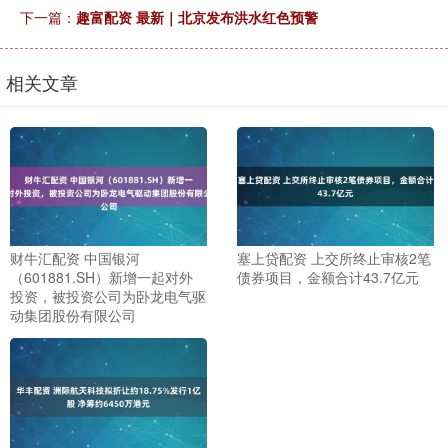
下一篇：
趣富配资 最新｜北京发布洪水红色预警
相关文章
财牛汇配资 中国银河
塞上贷配资 上交所终止审核2笔
（601881.SH）新增一起对外
债券项目，金额合计43.7亿元
投资，被投资公司为卧龙电气驱
动集团股份有限公司