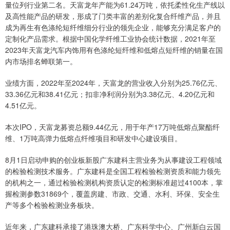
量位列行业第二名。天富龙年产能为61.24万吨，依托柔性化生产线以
及高性能产品的研发，形成了门类丰富的差别化复合纤维产品，并且
成为再生有色涤纶短纤维细分行业的领先企业，能够充分满足客户的
定制化产品需求。根据中国化学纤维工业协会统计数据，2021年至
2023年天富龙汽车内饰用有色涤纶短纤维和低熔点短纤维的销量在国
内市场排名蝉联第一。
业绩方面，2022年至2024年，天富龙的营业收入分别为25.76亿元、
33.36亿元和38.41亿元；扣非净利润分别为3.38亿元、4.20亿元和
4.51亿元。
本次IPO，天富龙募资总额9.44亿元，用于年产17万吨低熔点聚酯纤
维、1万吨高弹力低熔点纤维项目和研发中心建设项目。
8月1日启动申购的创业板新股广东建科主营业务为从事建设工程领域
的检验检测技术服务。广东建科是全国工程检验检测资质和能力领先
的机构之一，通过检验检测机构资质认定的检测标准超过4100本，掌
握检测参数31869个，覆盖房建、市政、交通、水利、环保、安全生
产等多个检验检测业务板块。
近年来，广东建科承接了港珠澳大桥、广东科学中心、广州新白云国