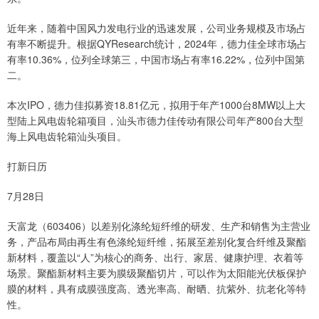
近年来，随着中国风力发电行业的迅速发展，公司业务规模及市场占
有率不断提升。根据QYResearch统计，2024年，德力佳全球市场占
有率10.36%，位列全球第三，中国市场占有率16.22%，位列中国第
二。
本次IPO，德力佳拟募资18.81亿元，拟用于年产1000台8MW以上大
型陆上风电齿轮箱项目，汕头市德力佳传动有限公司年产800台大型
海上风电齿轮箱汕头项目。
打新日历
7月28日
天富龙（603406）以差别化涤纶短纤维的研发、生产和销售为主营业
务，产品布局由再生有色涤纶短纤维，拓展至差别化复合纤维及聚酯
新材料，覆盖以“人”为核心的商务、出行、家居、健康护理、衣着等
场景。聚酯新材料主要为膜级聚酯切片，可以作为太阳能光伏板保护
膜的材料，具有成膜强度高、透光率高、耐晒、抗紫外、抗老化等特
性。